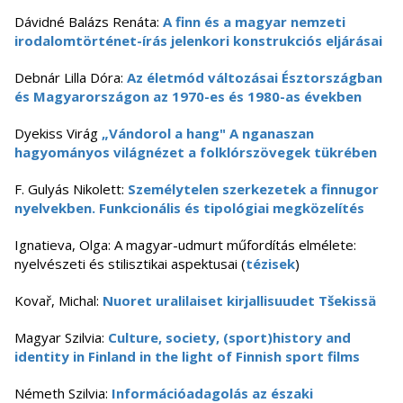
Dávidné Balázs Renáta:
A finn és a magyar nemzeti
irodalomtörténet-írás jelenkori konstrukciós eljárásai
Debnár Lilla Dóra:
Az életmód változásai Észtországban
és Magyarországon az 1970-es és 1980-as években
Dyekiss Virág
„Vándorol a hang" A nganaszan
hagyományos világnézet a folklórszövegek tükrében
F. Gulyás Nikolett:
Személytelen szerkezetek a finnugor
nyelvekben. Funkcionális és tipológiai megközelítés
Ignatieva, Olga: A magyar-udmurt műfordítás elmélete:
nyelvészeti és stilisztikai aspektusai (
tézisek
)
Kovař, Michal:
Nuoret uralilaiset kirjallisuudet Tšekissä
Magyar Szilvia:
Culture, society, (sport)history and
identity in Finland in the light of Finnish sport films
Németh Szilvia:
Információadagolás az északi