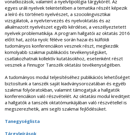
vonatkozások, valamint a nyelvtipológia tárgykörét. Az
egyes uráli nyelvek tekintetében a tematika részét képezik
a leíró és történeti nyelvészet, a szociolingvisztikai
vizsgálatok, a nyelvtervezés és nyelvoktatás és az
alkalmazott nyelvészet egyéb kérdései, a veszélyeztetett
nyelvek problematikája. A program hallgatói az oktatás 2016
előtt hat, azóta nyolc féléve során hazai és külföldi
tudományos konferenciákon vesznek részt, megkezdik
komolyabb szakmai publikációs tevékenységüket,
csatlakozhatnak kollektív kutatásokhoz, esetenként részt
vesznek a Finnugor Tanszék oktatási tevékenységében.
A tudományos modul teljesítéséhez publikációs lehetőséget
biztosítunk a tanszék saját kiadványsorozatában és egyéb
szakmai folyóiratokban, valamint támogatjuk a hallgatók
konferenciákon való részvételét. Az oktatási modul kreditjeit
a hallgatók a tanszék oktatómunkájában való részvétellel is
megszerezhetik, ami segíti szakmai fejlődésüket.
Tanegységlista
Tárgyleírások