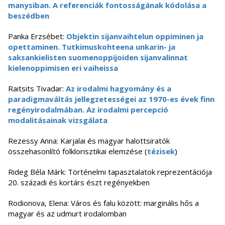
manysiban. A referenciák fontosságának kódolása a
beszédben
Panka Erzsébet:
Objektin sijanvaihtelun oppiminen ja
opettaminen. Tutkimuskohteena unkarin- ja
saksankielisten suomenoppijoiden sijanvalinnat
kielenoppimisen eri vaiheissa
Raitsits Tivadar:
Az irodalmi hagyomány és a
paradigmaváltás jellegzetességei az 1970-es évek finn
regényirodalmában. Az irodalmi percepció
modalitásainak vizsgálata
Rezessy Anna: Karjalai és magyar halottsiratók
összehasonlító folklorisztikai elemzése (
tézisek
)
Rideg Béla Márk: Történelmi tapasztalatok reprezentációja
20. századi és kortárs észt regényekben
Rodionova, Elena: Város és falu között: marginális hős a
magyar és az udmurt irodalomban