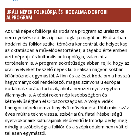
URÁLI NÉPEK FOLKLÓRJA ÉS IRODALMA DOKTORI
ALPROGRAM
Az uráli népek folklórja és irodalma program az uralisztika
nem nyelvészeti diszciplínáit foglalja magában. Elsősorban
irodalmi és folklorisztikai témákra koncentrál, de helyet kap
az oktatásban a művelődéstörténet, a tágabb értelemben
vett néprajz és kulturális antropológia, valamint a
történelem is. A program sokrétűsége abban rejlik, hogy az
uráli nyelveket beszélő népek kulturálisan nagyon sokban
különböznek egymástól. A finn és az észt irodalom a hosszú
hagyományokkal rendelkező, magas színvonalú európai
irodalmak sorába tartozik, ahol a nemzeti nyelv egyben
államnyelv is. A többi rokon nép kisebbségben és
kétnyelvűségben él Oroszországban. A Volga-vidéki
finnugor népek nemzeti nyelvű művelődése több mint száz
éves múltra tekint vissza, szibériai ún. fiatal írásbeliségű
nyelvrokonaink kultúrájának elsőrendű létmódja pedig még
mindig a szóbeliség: a folklór és a szépirodalom nem vált el
teljesen egymástól.