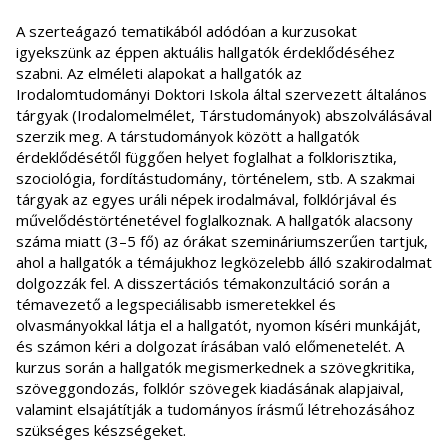
A szerteágazó tematikából adódóan a kurzusokat
igyekszünk az éppen aktuális hallgatók érdeklődéséhez
szabni. Az elméleti alapokat a hallgatók az
Irodalomtudományi Doktori Iskola által szervezett általános
tárgyak (Irodalomelmélet, Társtudományok) abszolválásával
szerzik meg. A társtudományok között a hallgatók
érdeklődésétől függően helyet foglalhat a folklorisztika,
szociológia, fordítástudomány, történelem, stb. A szakmai
tárgyak az egyes uráli népek irodalmával, folklórjával és
művelődéstörténetével foglalkoznak. A hallgatók alacsony
száma miatt (3–5 fő) az órákat szemináriumszerűen tartjuk,
ahol a hallgatók a témájukhoz legközelebb álló szakirodalmat
dolgozzák fel. A disszertációs témakonzultáció során a
témavezető a legspeciálisabb ismeretekkel és
olvasmányokkal látja el a hallgatót, nyomon kíséri munkáját,
és számon kéri a dolgozat írásában való előmenetelét. A
kurzus során a hallgatók megismerkednek a szövegkritika,
szöveggondozás, folklór szövegek kiadásának alapjaival,
valamint elsajátítják a tudományos írásmű létrehozásához
szükséges készségeket.