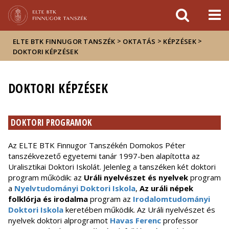
Események
ELTE a
Hírek
sajtóban
>
>
>
ELTE BTK FINNUGOR TANSZÉK
OKTATÁS
KÉPZÉSEK
DOKTORI KÉPZÉSEK
DOKTORI KÉPZÉSEK
DOKTORI PROGRAMOK
Az ELTE BTK Finnugor Tanszékén Domokos Péter
tanszékvezető egyetemi tanár 1997-ben alapította az
Uralisztikai Doktori Iskolát. Jelenleg a tanszéken két doktori
program működik: az
Uráli nyelvészet és nyelvek
program
a
Nyelvtudományi Doktori Iskola
,
Az uráli népek
folklórja és irodalma
program az
Irodalomtudományi
Doktori Iskola
keretében működik. Az Uráli nyelvészet és
nyelvek doktori alprogramot
Havas Ferenc
professor