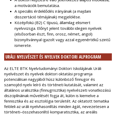
a motivációk bemutatása.
A speciális érdeklődés irányának (a majdani
disszertáció témájának) megjelölése.
Középfokú (B2) C típusú, államilag elismert
nyelvvizsga. Előnyt jelent további idegen nyelvek
(elsősorban észt, finn, orosz, német, angol)
bizonyítvánnyal igazolt vagy azzal egyenértékű szintű
ismerete.
URÁLI NYELVÉSZET ÉS NYELVEK DOKTORI ALPROGRAM
Az ELTE BTK Nyelvtudományi Doktori Iskolájának Uráli
nyelvészet és nyelvek doktori oktatási programja
potenciálisan nagyjából húsz különböző finnugor és
szamojéd nyelv leíró és történeti kutatását, valamint az
általános uralisztika (finnugrisztika) nyelvészeti vonatkozású
diszciplínáinak művelését fogja át, külön is kiemelve a
fennisztika és az esztológia területét. Az oktatott tematika
felöleli az uráli nyelvhasonlítás minden ágát, nevezetesen a
történeti–összehasonlító komparatisztika, az areális