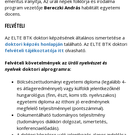
emeritus irányítja, Az uráli népek folklórja és irodalma
program vezetője
Bereczki András
habilitált egyetemi
docens.
FELVÉTELI
Az ELTE BTK doktori képzésének általános ismertetése a
doktori képzés honlapján
található. Az ELTE BTK doktori
felvételi tájékoztatója itt
olvasható.
Felvételi követelmények az
Uráli nyelvészet és
nyelvek
doktori alprogramra:
Bölcsészettudományi egyetemi diploma (legalább 4-
es átlageredménnyel) vagy külföldi jelentkezőknél
hungarológus (finn, észt, komi stb. nyelvszakos)
egyetemi diploma az itthoni jó eredménynek
megfelelő teljesítménnyel (pontszámmal).
Dokumentálható tudományos teljesítmény
(tudományos diákköri dolgozat, ismertetés,
konferenciaelőadás).
A doktori képzésre való jelentkezés alapos indoklása,