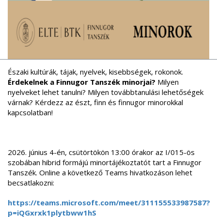
Északi kultúrák, tájak, nyelvek, kisebbségek, rokonok.
Érdekelnek a Finnugor Tanszék minorjai?
Milyen
nyelveket lehet tanulni? Milyen továbbtanulási lehetőségek
várnak? Kérdezz az észt, finn és finnugor minorokkal
kapcsolatban!
2026. június 4-én, csütörtökön 13:00 órakor az I/015-ös
szobában hibrid formájú minortájékoztatót tart a Finnugor
Tanszék. Online a következő Teams hivatkozáson lehet
becsatlakozni:
https://teams.microsoft.com/meet/311155533987587?
p=iQGxrxk1plytbww1hS