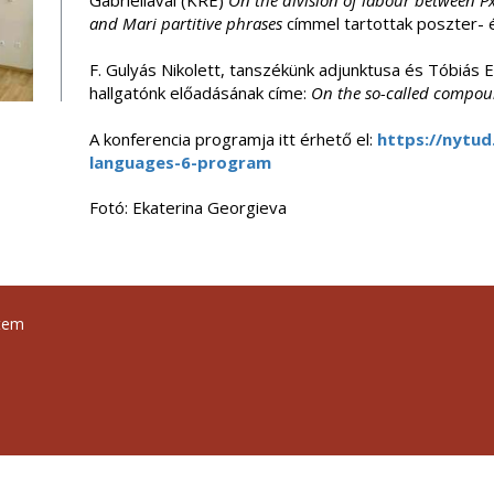
Gabriellával (KRE)
On the division of labour between 
and Mari partitive phrases
címmel tartottak poszter- é
F. Gulyás Nikolett, tanszékünk adjunktusa és Tóbiá
hallgatónk előadásának címe:
On the so-called compou
A konferencia programja itt érhető el:
https://nytud
languages-6-program
Fotó: Ekaterina Georgieva
tem