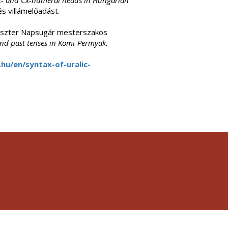
Px- and Cx-numeral heads in Hungarian
s villámelőadást.
s Eszter Napsugár mesterszakos
nd past tenses in Komi-Permyak.
.hu/en/syntax-of-uralic-