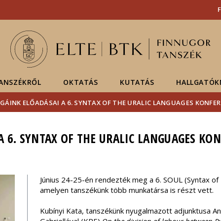
Események
ELTE a
Hírek
sajtóban
TANSZÉKRŐL
OKTATÁS
KUTATÁS
HALLGATÓK
GÁINK ELŐADÁSAI A 6. SYNTAX OF THE URALIC LANGUAGES KONFE
A 6. SYNTAX OF THE URALIC LANGUAGES KO
Június 24-25-én rendezték meg a 6. SOUL (Syntax of 
amelyen tanszékünk több munkatársa is részt vett.
Kubínyi Kata, tanszékünk nyugalmazott adjunktusa 