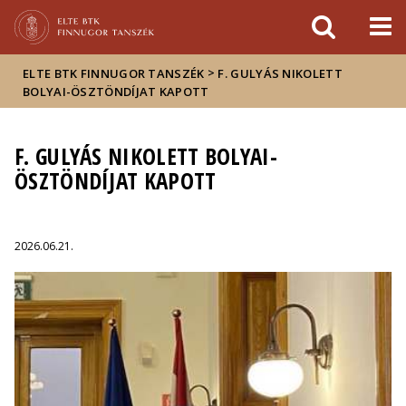
Események
ELTE a
Hírek
sajtóban
>
ELTE BTK FINNUGOR TANSZÉK
F. GULYÁS NIKOLETT
BOLYAI-ÖSZTÖNDÍJAT KAPOTT
F. GULYÁS NIKOLETT BOLYAI-
ÖSZTÖNDÍJAT KAPOTT
2026.06.21.