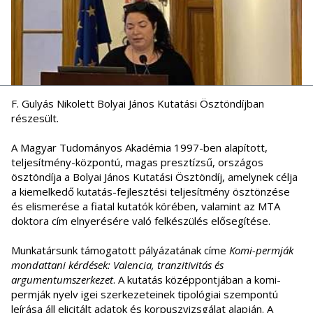
F. Gulyás Nikolett Bolyai János Kutatási Ösztöndíjban
részesült.
A Magyar Tudományos Akadémia 1997-ben alapított,
teljesítmény-központú, magas presztízsű, országos
ösztöndíja a Bolyai János Kutatási Ösztöndíj, amelynek célja
a kiemelkedő kutatás-fejlesztési teljesítmény ösztönzése
és elismerése a fiatal kutatók körében, valamint az MTA
doktora cím elnyerésére való felkészülés elősegítése.
Munkatársunk támogatott pályázatának címe
Komi-permják
mondattani kérdések: Valencia, tranzitivitás és
argumentumszerkezet
. A kutatás középpontjában a komi-
permják nyelv igei szerkezeteinek tipológiai szempontú
leírása áll elicitált adatok és korpuszvizsgálat alapján. A