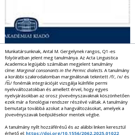
Munkatársunknak, Antal M. Gergelynek rangos, Q1-es
folyóiratban jelent meg tanulmánya. Az Acta Linguistica
Academica legújabb számában megjelent tanulmány
címe:
Marginal consonants in the Permic dialects
. A tanulmány
a korábbi szakirodalomban marginálisnak tekintett /f/, /x/ és
/t͡s/ fonémák integrációját vizsgálja külnféle permi
nyelvváltozatokban és amellett érvel, hogy egyes
nyelvjárásokban az orosz jövevényszavaknak köszönhetően
ezek már a fonológiai rendszer részévé váltak. A tanulmány
bemutatja továbbá azokat a hangváltozásokat, amelyek a
jövevényszavak beépülésekor mentek végbe.
A tanulmány nyílt hozzáférésű és az alábbi linken keresztül
érhető el:
https://doi.org/10.1556/2062.2025.01022