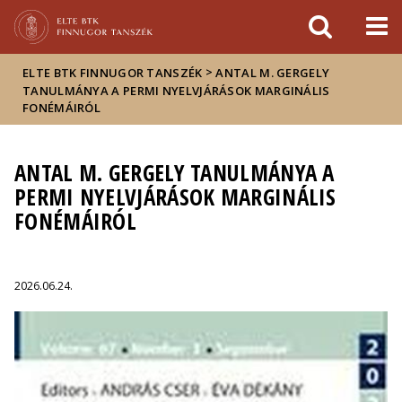
Események
ELTE a
Hírek
sajtóban
>
ELTE BTK FINNUGOR TANSZÉK
ANTAL M. GERGELY
TANULMÁNYA A PERMI NYELVJÁRÁSOK MARGINÁLIS
FONÉMÁIRÓL
ANTAL M. GERGELY TANULMÁNYA A
PERMI NYELVJÁRÁSOK MARGINÁLIS
FONÉMÁIRÓL
2026.06.24.